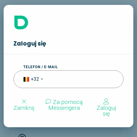
Zaloguj się
Poznaj Dorę, przyszłość
rozmów o pracę.
TELEFON / E-MAIL
Dostępna 24/7, pomoże Ci zawsze
+32
kiedy będziesz szukać pracy.
Za pomocą
Zamknij
Messengera
Zaloguj
się
Wszystkie zawody