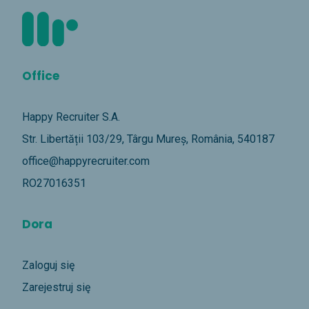
Office
Happy Recruiter S.A.
Str. Libertății 103/29, Târgu Mureș, România, 540187
office@happyrecruiter.com
RO27016351
Dora
Zaloguj się
Zarejestruj się